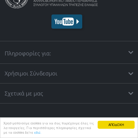
Πληροφορίες για:
Χρήσιμοι Σύνδεσμοι
Σχετικά με μας
Χρησιμοποιούμε cookies για να σας παρέχουμε όλες τις
ΑΠΟΔΟΧΗ
Όροι χρήσης
Πολιτική GDPR
Copyright ©2011-2025 Α.Τ.Π.Σ.Υ.Τ.Ε. |
|
λειτουργείες. Για περισσότερες πληροφορίες σχετικά
Synergic Software
Developed by
.
με τα cookies δείτε
εδώ.