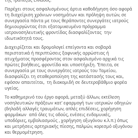
Παρέχει στους ασφαλισμένους άρτια καθοδήγηση όσο αφορά
τη διαχείριση χρόνιων νοσημάτων και πρόληψη αυτών, σε
συνεργασία πάντα με τους θεράποντες συνεργάτες ιατρούς
δημιουργώντας έτσι εξατομικευμένο πρόγραμμα
ιατρονοσηλευτικής φροντίδας διασφαλίζοντας την
ιδιωτικότητά τους.
Διαχειρίζεται και δρομολογεί επείγοντα και σοβαρά
περιστατικά ή περιπτώσεις ξαφνικής αρρώστιας ή
ατυχήματος προσφέροντας στον ασφαλισμένο αρχικά τις
πρώτες βοήθειες, φροντίδα και υποστήριξη. ‘Έπειτα, σε
συνεργασία με τους συνεργάτες ιατρούς του Ταμείου,
διασφαλίζει τη σταθεροποίηση της κατάστασής τους και,
εφόσον απαιτείται, τη διακομιδή σε δευτεροβάθμιο φορέα
υγείας.
Το καθημερινό του έργο αφορά, μεταξύ άλλων, εκτέλεση
νοσηλευτικών πράξεων κατ’ εφαρμογή των ιατρικών οδηγιών
(δηλαδή αλλαγές τραυμάτων, απλές επιδέσεις, χορήγηση
φαρμάκων από όλες τις οδούς, ενέσεις ενδομυικές,
υποδόριες, εμβολιασμούς , χορήγηση οξυγόνου κ.λ.π.) όπως
και μετρήσεις αρτηριακής πίεσης, παλμών, κορεσμό οξυγόνου
και θερμομέτρηση.