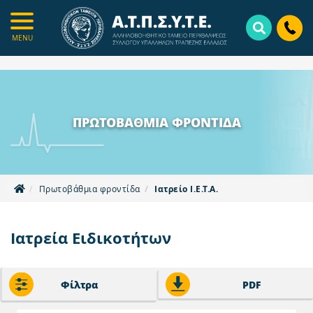
Skip
to
main
MENU
content
ΠΡΩΤΟΒΑΘΜΙΑ
ΦΡΟΝΤΙΔΑ
Πρωτοβάθμια φροντίδα
Ιατρείο Ι.Ε.Τ.Α.
Ιατρεία Ειδικοτήτων
Φίλτρα
PDF