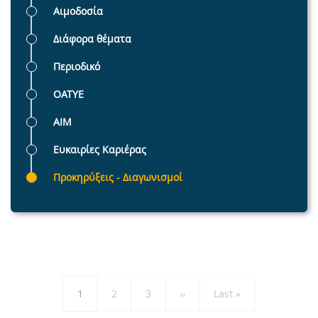
Αιμοδοσία
Διάφορα θέματα
Περιοδικό
ΟΑΤΥΕ
AIM
Ευκαιρίες Καριέρας
Προκηρύξεις - Διαγωνισμοί
Pagination
Τρέχουσα
1
Page
2
Page
3
Next
››
Last
Last »
σελίδα
page
page